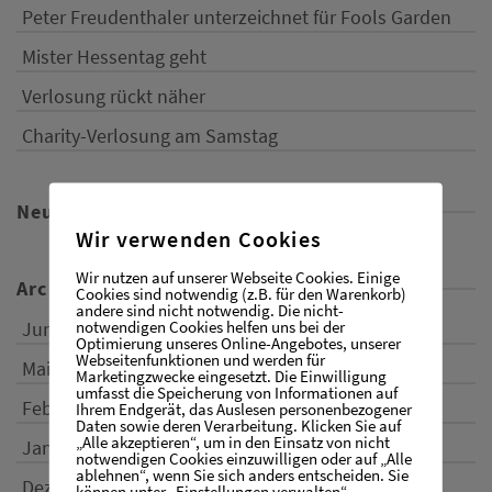
Peter Freudenthaler unterzeichnet für Fools Garden
Mister Hessentag geht
Verlosung rückt näher
Charity-Verlosung am Samstag
Neueste Kommentare
Wir verwenden Cookies
Wir nutzen auf unserer Webseite Cookies. Einige
Archiv
Cookies sind notwendig (z.B. für den Warenkorb)
andere sind nicht notwendig. Die nicht-
notwendigen Cookies helfen uns bei der
Juni 2017
Optimierung unseres Online-Angebotes, unserer
Webseitenfunktionen und werden für
Mai 2017
Marketingzwecke eingesetzt. Die Einwilligung
umfasst die Speicherung von Informationen auf
Februar 2017
Ihrem Endgerät, das Auslesen personenbezogener
Daten sowie deren Verarbeitung. Klicken Sie auf
„Alle akzeptieren“, um in den Einsatz von nicht
Januar 2017
notwendigen Cookies einzuwilligen oder auf „Alle
ablehnen“, wenn Sie sich anders entscheiden. Sie
Dezember 2016
können unter „Einstellungen verwalten“