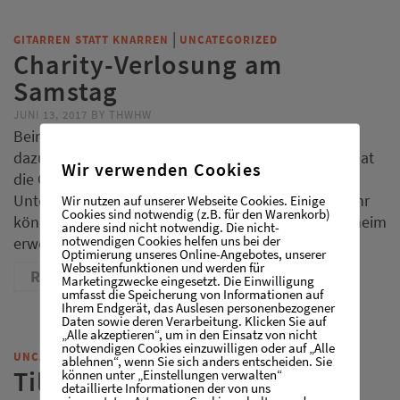
|
GITARREN STATT KNARREN
UNCATEGORIZED
Charity-Verlosung am
Samstag
JUNI 13, 2017
BY
THWHW
Beim Hessentag ist noch einmal ein Name
dazugekommen: Die Schauspielerin Lisa Martinek hat
Wir verwenden Cookies
die Gitarre unterzeichnet und ihren Beitrag zur
Unterstützung geleistet. Noch bis Samstag 21.00 Uhr
Wir nutzen auf unserer Webseite Cookies. Einige
Cookies sind notwendig (z.B. für den Warenkorb)
können für 5,00 € Lose in der Zeit[Kirche] in Rüsselheim
andere sind nicht notwendig. Die nicht-
notwendigen Cookies helfen uns bei der
erworben werden. Dann …
Optimierung unseres Online-Angebotes, unserer
Webseitenfunktionen und werden für
READ MORE
Marketingzwecke eingesetzt. Die Einwilligung
umfasst die Speicherung von Informationen auf
Ihrem Endgerät, das Auslesen personenbezogener
Daten sowie deren Verarbeitung. Klicken Sie auf
„Alle akzeptieren“, um in den Einsatz von nicht
notwendigen Cookies einzuwilligen oder auf „Alle
UNCATEGORIZED
ablehnen“, wenn Sie sich anders entscheiden. Sie
Tilmann Höhn
können unter „Einstellungen verwalten“
detaillierte Informationen der von uns