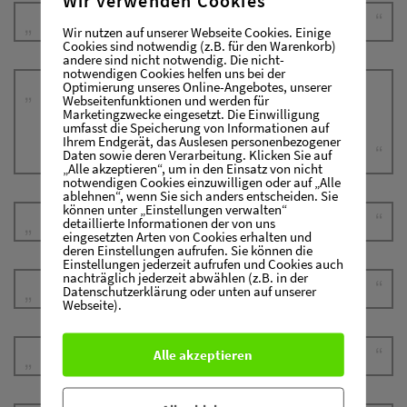
Wir nutzen auf unserer Webseite Cookies. Einige
Cookies sind notwendig (z.B. für den Warenkorb)
andere sind nicht notwendig. Die nicht-
notwendigen Cookies helfen uns bei der
Optimierung unseres Online-Angebotes, unserer
Wem das Eigene fremd bleibt, der wird
Webseitenfunktionen und werden für
Marketingzwecke eingesetzt. Die Einwilligung
immer Angst vor dem wirklich Fremden
umfasst die Speicherung von Informationen auf
Ihrem Endgerät, das Auslesen personenbezogener
haben.
Daten sowie deren Verarbeitung. Klicken Sie auf
„Alle akzeptieren“, um in den Einsatz von nicht
notwendigen Cookies einzuwilligen oder auf „Alle
ablehnen“, wenn Sie sich anders entscheiden. Sie
können unter „Einstellungen verwalten“
detaillierte Informationen der von uns
eingesetzten Arten von Cookies erhalten und
deren Einstellungen aufrufen. Sie können die
Einstellungen jederzeit aufrufen und Cookies auch
nachträglich jederzeit abwählen (z.B. in der
Datenschutzerklärung oder unten auf unserer
Webseite).
Alle akzeptieren