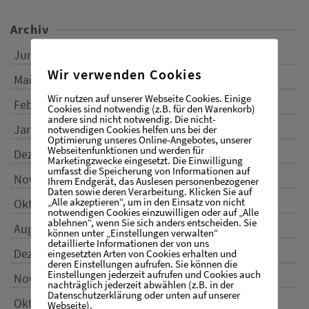
Archiv
Juni 2017
Wir verwenden Cookies
Mai 2017
Wir nutzen auf unserer Webseite Cookies. Einige
Februar 2017
Cookies sind notwendig (z.B. für den Warenkorb)
andere sind nicht notwendig. Die nicht-
Januar 2017
notwendigen Cookies helfen uns bei der
Optimierung unseres Online-Angebotes, unserer
Webseitenfunktionen und werden für
Dezember 2016
Marketingzwecke eingesetzt. Die Einwilligung
umfasst die Speicherung von Informationen auf
November 2016
Ihrem Endgerät, das Auslesen personenbezogener
Daten sowie deren Verarbeitung. Klicken Sie auf
„Alle akzeptieren“, um in den Einsatz von nicht
Oktober 2016
notwendigen Cookies einzuwilligen oder auf „Alle
ablehnen“, wenn Sie sich anders entscheiden. Sie
August 2016
können unter „Einstellungen verwalten“
detaillierte Informationen der von uns
Dezember 2015
eingesetzten Arten von Cookies erhalten und
deren Einstellungen aufrufen. Sie können die
Einstellungen jederzeit aufrufen und Cookies auch
November 2015
nachträglich jederzeit abwählen (z.B. in der
Datenschutzerklärung oder unten auf unserer
Oktober 2015
Webseite).