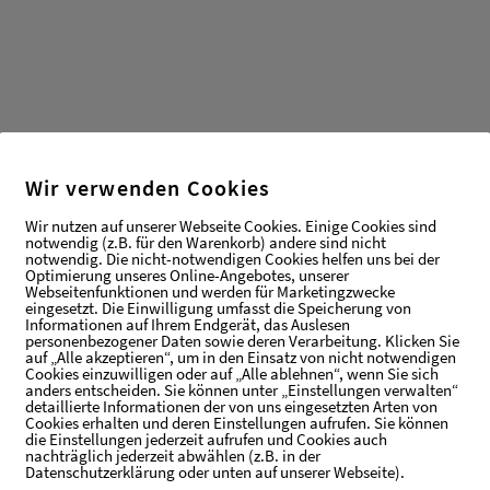
Wir verwenden Cookies
Wir nutzen auf unserer Webseite Cookies. Einige Cookies sind
notwendig (z.B. für den Warenkorb) andere sind nicht
notwendig. Die nicht-notwendigen Cookies helfen uns bei der
Optimierung unseres Online-Angebotes, unserer
Webseitenfunktionen und werden für Marketingzwecke
eingesetzt. Die Einwilligung umfasst die Speicherung von
Informationen auf Ihrem Endgerät, das Auslesen
personenbezogener Daten sowie deren Verarbeitung. Klicken Sie
auf „Alle akzeptieren“, um in den Einsatz von nicht notwendigen
Cookies einzuwilligen oder auf „Alle ablehnen“, wenn Sie sich
anders entscheiden. Sie können unter „Einstellungen verwalten“
detaillierte Informationen der von uns eingesetzten Arten von
Cookies erhalten und deren Einstellungen aufrufen. Sie können
die Einstellungen jederzeit aufrufen und Cookies auch
nachträglich jederzeit abwählen (z.B. in der
Datenschutzerklärung oder unten auf unserer Webseite).