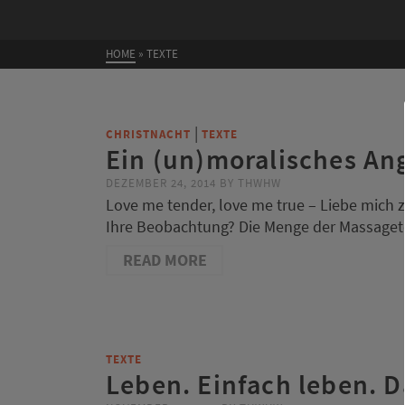
HOME
»
TEXTE
|
CHRISTNACHT
TEXTE
Ein (un)moralisches An
DEZEMBER 24, 2014
BY
THWHW
Love me tender, love me true – Liebe mich z
Ihre Beobachtung? Die Menge der Massaget
READ MORE
TEXTE
Leben. Einfach leben. Da