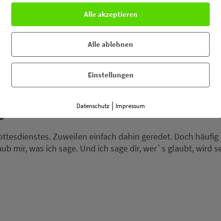
m wirklichen Leben auch nicht dauernd abgelenkt werden. D
Alle akzeptieren
Auto oder jenes, diese Aktion oder jene, diese Ausbildung od
Alle ablehnen
Einstellungen
|
Datenschutz
Impressum
g
esdienstes. Zuweilen einfach dahin geredet. Doch häufig st
b mir, was ich sage. Und ich sage dir, wer`s glaubt, wird s