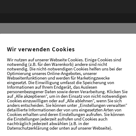
Wir verwenden Cookies
gebot
Wir nutzen auf unserer Webseite Cookies. Einige Cookies sind
notwendig (z.B. für den Warenkorb) andere sind nicht
ärtlich und liebe mich ehrlich. Die Sehnsucht nach Liebe, n
notwendig. Die nicht-notwendigen Cookies helfen uns bei der
Optimierung unseres Online-Angebotes, unserer
ermine nimmt zu, weil Menschen im Alltag weniger körperl
Webseitenfunktionen und werden für Marketingzwecke
eingesetzt. Die Einwilligung umfasst die Speicherung von
Informationen auf Ihrem Endgerät, das Auslesen
personenbezogener Daten sowie deren Verarbeitung. Klicken Sie
auf „Alle akzeptieren“, um in den Einsatz von nicht notwendigen
Cookies einzuwilligen oder auf „Alle ablehnen“, wenn Sie sich
anders entscheiden. Sie können unter „Einstellungen verwalten“
detaillierte Informationen der von uns eingesetzten Arten von
Cookies erhalten und deren Einstellungen aufrufen. Sie können
die Einstellungen jederzeit aufrufen und Cookies auch
nachträglich jederzeit abwählen (z.B. in der
s will ich: einfach leben.
Datenschutzerklärung oder unten auf unserer Webseite).