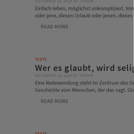
NOVEMBER 24, 2013
BY
THWHW
Einfach leben, möglichst unkompliziert. Vo
oder jene, diesen Urlaub oder jenen, dieses 
READ MORE
TEXTE
Wer es glaubt, wird seli
NOVEMBER 26, 2009
BY
THWHW
Eine Redewendung steht im Zentrum des Gott
Geschichte vom Menschen, der das sagt. Glau
READ MORE
TEXTE