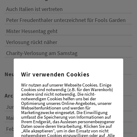
Auch Italien ist vertreten
Peter Freudenthaler unterzeichnet für Fools Garden
Mister Hessentag geht
Verlosung rückt näher
Charity-Verlosung am Samstag
Wir verwenden Cookies
Neueste Kommentare
Wir nutzen auf unserer Webseite Cookies. Einige
Cookies sind notwendig (z.B. für den Warenkorb)
andere sind nicht notwendig. Die nicht-
Archiv
notwendigen Cookies helfen uns bei der
Optimierung unseres Online-Angebotes, unserer
Juni 2017
Webseitenfunktionen und werden für
Marketingzwecke eingesetzt. Die Einwilligung
umfasst die Speicherung von Informationen auf
Mai 2017
Ihrem Endgerät, das Auslesen personenbezogener
Daten sowie deren Verarbeitung. Klicken Sie auf
Februar 2017
„Alle akzeptieren“, um in den Einsatz von nicht
notwendigen Cookies einzuwilligen oder auf „Alle