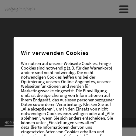
Wir verwenden Cookies
Wir nutzen auf unserer Webseite Cookies. Einige
DURCHHALTEN
Cookies sind notwendig (z.B. für den Warenkorb)
andere sind nicht notwendig. Die nicht-
notwendigen Cookies helfen uns bei der
Optimierung unseres Online-Angebotes, unserer
Webseitenfunktionen und werden für
Marketingzwecke eingesetzt. Die Einwilligung
umfasst die Speicherung von Informationen auf
Ihrem Endgerät, das Auslesen personenbezogener
Daten sowie deren Verarbeitung. Klicken Sie auf
„Alle akzeptieren“, um in den Einsatz von nicht
notwendigen Cookies einzuwilligen oder auf „Alle
ablehnen“, wenn Sie sich anders entscheiden. Sie
können unter „Einstellungen verwalten“
HOME
»
DURCHHALTEN
detaillierte Informationen der von uns
eingesetzten Arten von Cookies erhalten und